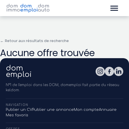
dom
dom
dom
immo
emploi
auto
← Retour aux résultats de recherche
Aucune offre trouvée
dom
emploi
N°1 de l'emploi dans les DOM, domemploi fait partie du réseau
keldom.
NAVIGATION
Publier un CV
Publier une annonce
Mon compte
Annuaire
Mes favoris