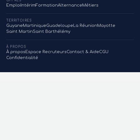
OFFRES
Emploi
Intérim
Formation
Alternance
Métiers
TERRITOIRES
Guyane
Martinique
Guadeloupe
La Réunion
Mayotte
Saint Martin
Saint Barthélémy
À PROPOS
À propos
Espace Recruteurs
Contact & Aide
CGU
Confidentialité