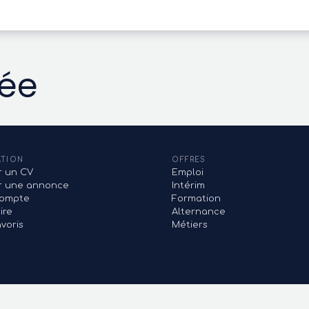
vée
ATION
OFFRES
r un CV
Emploi
er une annonce
Intérim
ompte
Formation
ire
Alternance
voris
Métiers