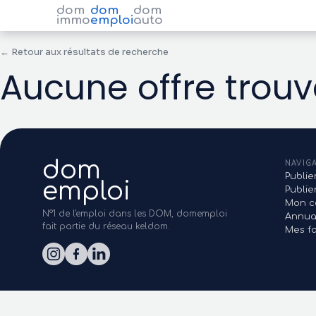
dom
dom
dom
immo
emploi
auto
← Retour aux résultats de recherche
Aucune offre trou
dom
NAVIG
Publie
emploi
Publi
Mon c
N°1 de l'emploi dans les DOM, domemploi
Annua
fait partie du réseau keldom.
Mes fa