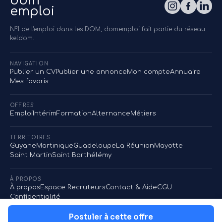
dom
emploi
N°1 de l'emploi dans les DOM, domemploi fait partie du réseau
keldom.
NAVIGATION
Publier un CV
Publier une annonce
Mon compte
Annuaire
Mes favoris
OFFRES
Emploi
Intérim
Formation
Alternance
Métiers
TERRITOIRES
Guyane
Martinique
Guadeloupe
La Réunion
Mayotte
Saint Martin
Saint Barthélémy
À PROPOS
À propos
Espace Recruteurs
Contact & Aide
CGU
Confidentialité
Postuler à cette offre