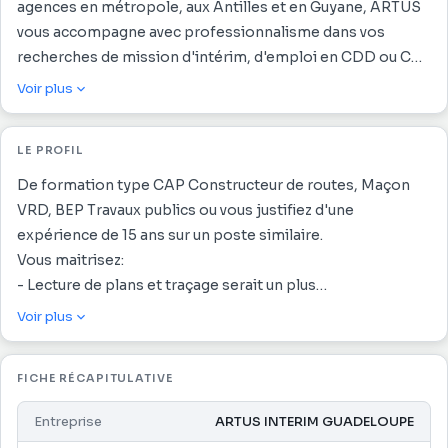
agences en métropole, aux Antilles et en Guyane, ARTUS
vous accompagne avec professionnalisme dans vos
recherches de mission d'intérim, d'emploi en CDD ou CDI
ou contrat saisonnier.
Voir plus
Vous recherchez un emploi ? Nous avons une astuce :
ARTUS !
LE PROFIL
ARTUS Intérim et Solutions RH ! Avec + de 90 agences
d'intérim, ARTUS vous accompagne avec
De formation type CAP Constructeur de routes, Maçon
professionnalisme dans vos recherches de mission
VRD, BEP Travaux publics ou vous justifiez d'une
d'intérim ou d'emploi en CDD ou CDI.
expérience de 15 ans sur un poste similaire.
ARTUS INTERIM GUADELOUPE recherche un MACON
Vous maitrisez:
VRD H/F pour une entreprise dans le secteur du BTP.
- Lecture de plans et traçage serait un plus
Vos missions principales sont :
- Connaître parfaitement les matériaux et les outils
Voir plus
- Positionner des repères pour les ouvrages à construire
utilisés dans le métier
- Réparer les déformations sur la chaussée
Les Avantages :
FICHE RÉCAPITULATIVE
- Couler le béton et réaliser les enrobés
- CET à 8%
- Mettre en place ou réparer les éléments de voirie
- Parrainage
Entreprise
ARTUS INTERIM GUADELOUPE
- Réaliser des terrassements et fondations
- Carte CE