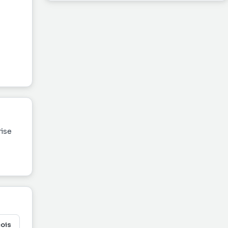
rise
cois