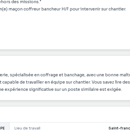
hors des missions."
(e) maçon coffreur bancheur H/F pour intervenir sur chantier.
se à niveau, coulage et finition)
e, spécialisée en coffrage et banchage, avec une bonne maît
capable de travailler en équipe sur chantier. Vous savez lire des
ne expérience significative sur un poste similaire est exigée.
PE
Lieu de travail
Saint-fran