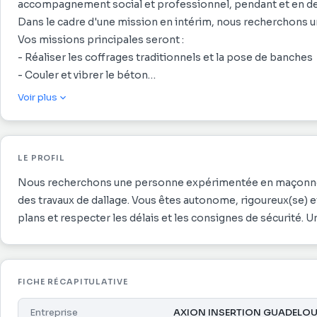
accompagnement social et professionnel, pendant et en de
Dans le cadre d'une mission en intérim, nous recherchons un
Vos missions principales seront :
- Réaliser les coffrages traditionnels et la pose de banches
- Couler et vibrer le béton
- Mettre en oeuvre les éléments en béton armé
Voir plus
- Réaliser des travaux de dallage (préparation du support, mi
- Lire et interpréter les plans
- Respecter les règles de sécurité sur chantier
LE PROFIL
Nous recherchons une personne expérimentée en maçonneri
des travaux de dallage. Vous êtes autonome, rigoureux(se) et 
plans et respecter les délais et les consignes de sécurité. U
FICHE RÉCAPITULATIVE
Entreprise
AXION INSERTION GUADELOU