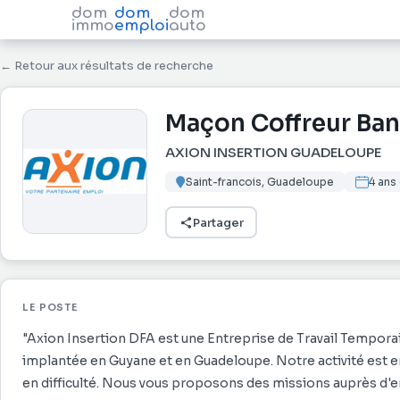
dom
dom
dom
immo
emploi
auto
← Retour aux résultats de recherche
Maçon Coffreur Ban
AXION INSERTION GUADELOUPE
Saint-francois, Guadeloupe
4 ans
Partager
LE POSTE
"Axion Insertion DFA est une Entreprise de Travail Tempora
implantée en Guyane et en Guadeloupe. Notre activité est 
en difficulté. Nous vous proposons des missions auprès d'ent