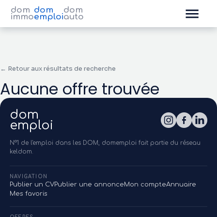
dom
dom
dom
immo
emploi
auto
← Retour aux résultats de recherche
Aucune offre trouvée
dom
emploi
N°1 de l'emploi dans les DOM, domemploi fait partie du réseau
keldom.
NAVIGATION
Publier un CV
Publier une annonce
Mon compte
Annuaire
Mes favoris