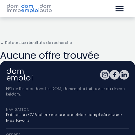
dom
dom
dom
immo
emploi
auto
← Retour aux résultats de recherche
Aucune offre trouvée
dom
emploi
N°1 de l'emploi dans les DOM, domemploi fait partie du réseau
keldom.
NAVIGATION
Publier un CV
Publier une annonce
Mon compte
Annuaire
Mes favoris