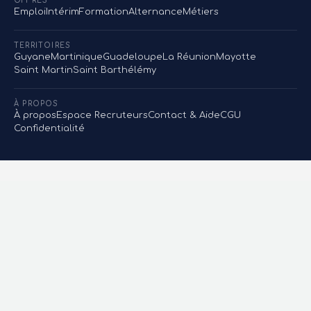
OFFRES
Emploi
Intérim
Formation
Alternance
Métiers
TERRITOIRES
Guyane
Martinique
Guadeloupe
La Réunion
Mayotte
Saint Martin
Saint Barthélémy
À PROPOS
À propos
Espace Recruteurs
Contact & Aide
CGU
Confidentialité