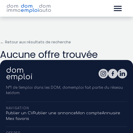
dom
dom
dom
immo
emploi
auto
← Retour aux résultats de recherche
Aucune offre trouvée
dom
emploi
N°1 de l'emploi dans les DOM, domemploi fait partie du réseau
keldom.
NAVIGATION
Publier un CV
Publier une annonce
Mon compte
Annuaire
Mes favoris