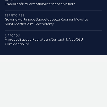
OFFRES
Emploi
Intérim
Formation
Alternance
Métiers
TERRITOIRES
Guyane
Martinique
Guadeloupe
La Réunion
Mayotte
Saint Martin
Saint Barthélémy
À PROPOS
À propos
Espace Recruteurs
Contact & Aide
CGU
Confidentialité