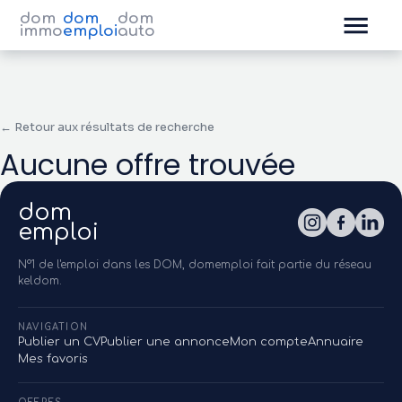
dom
dom
dom
immo
emploi
auto
← Retour aux résultats de recherche
Aucune offre trouvée
dom
emploi
N°1 de l'emploi dans les DOM, domemploi fait partie du réseau
keldom.
NAVIGATION
Publier un CV
Publier une annonce
Mon compte
Annuaire
Mes favoris