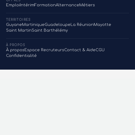
OFFRES
Emploi
Intérim
Formation
Alternance
Métiers
TERRITOIRES
Guyane
Martinique
Guadeloupe
La Réunion
Mayotte
Saint Martin
Saint Barthélémy
À PROPOS
À propos
Espace Recruteurs
Contact & Aide
CGU
Confidentialité