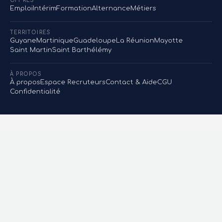
OFFRES
Emploi
Intérim
Formation
Alternance
Métiers
TERRITOIRES
Guyane
Martinique
Guadeloupe
La Réunion
Mayotte
Saint Martin
Saint Barthélémy
À PROPOS
À propos
Espace Recruteurs
Contact & Aide
CGU
Confidentialité