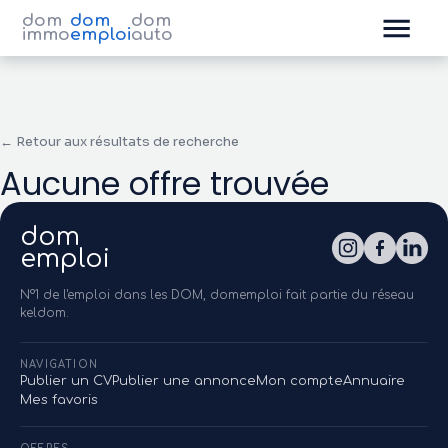
dom
dom
dom
immo
emploi
auto
← Retour aux résultats de recherche
Aucune offre trouvée
dom
emploi
N°1 de l'emploi dans les DOM, domemploi fait partie du réseau
keldom.
NAVIGATION
Publier un CV
Publier une annonce
Mon compte
Annuaire
Mes favoris