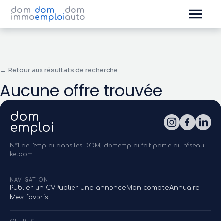
dom
dom
dom
immo
emploi
auto
← Retour aux résultats de recherche
Aucune offre trouvée
dom
emploi
N°1 de l'emploi dans les DOM, domemploi fait partie du réseau
keldom.
NAVIGATION
Publier un CV
Publier une annonce
Mon compte
Annuaire
Mes favoris