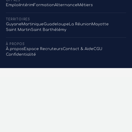
OFFRES
Emploi
Intérim
Formation
Alternance
Métiers
TERRITOIRES
Guyane
Martinique
Guadeloupe
La Réunion
Mayotte
Saint Martin
Saint Barthélémy
À PROPOS
À propos
Espace Recruteurs
Contact & Aide
CGU
Confidentialité