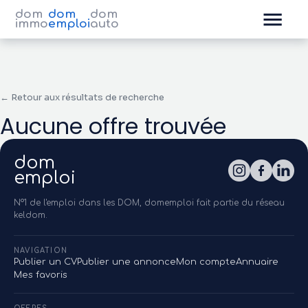
dom
dom
dom
immo
emploi
auto
← Retour aux résultats de recherche
Aucune offre trouvée
dom
emploi
N°1 de l'emploi dans les DOM, domemploi fait partie du réseau
keldom.
NAVIGATION
Publier un CV
Publier une annonce
Mon compte
Annuaire
Mes favoris