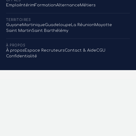
OFFRES
Emploi
Intérim
Formation
Alternance
Métiers
TERRITOIRES
Guyane
Martinique
Guadeloupe
La Réunion
Mayotte
Saint Martin
Saint Barthélémy
À PROPOS
À propos
Espace Recruteurs
Contact & Aide
CGU
Confidentialité