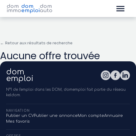
dom
dom
dom
immo
emploi
auto
← Retour aux résultats de recherche
Aucune offre trouvée
dom
emploi
N°1 de l'emploi dans les DOM, domemploi fait partie du réseau
keldom.
NAVIGATION
Publier un CV
Publier une annonce
Mon compte
Annuaire
Mes favoris