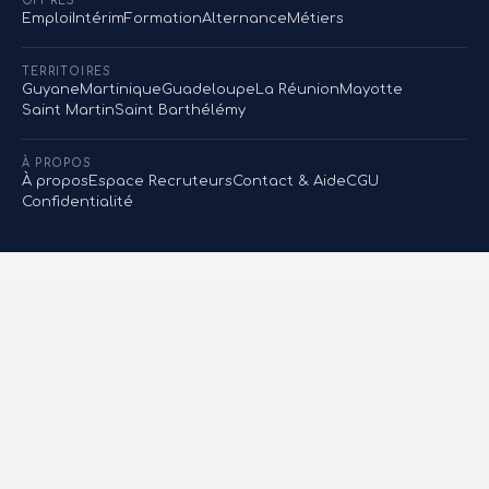
OFFRES
Emploi
Intérim
Formation
Alternance
Métiers
TERRITOIRES
Guyane
Martinique
Guadeloupe
La Réunion
Mayotte
Saint Martin
Saint Barthélémy
À PROPOS
À propos
Espace Recruteurs
Contact & Aide
CGU
Confidentialité