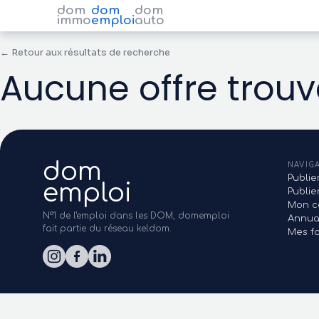
dom
dom
dom
immo
emploi
auto
← Retour aux résultats de recherche
Aucune offre trou
dom
NAVIG
Publie
emploi
Publi
Mon c
N°1 de l'emploi dans les DOM, domemploi
Annua
fait partie du réseau keldom.
Mes fa