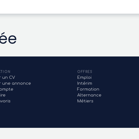
vée
ATION
OFFRES
r un CV
Emploi
er une annonce
Intérim
ompte
Formation
ire
Alternance
voris
Métiers