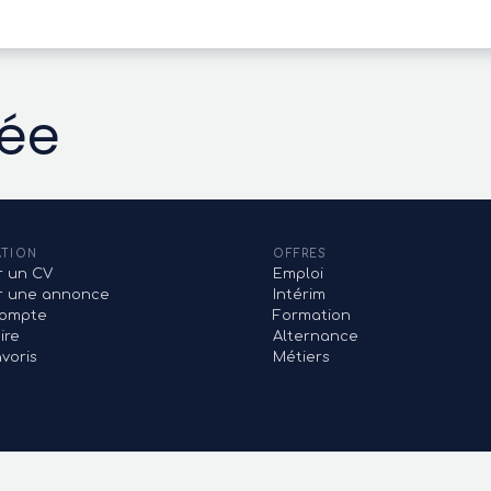
vée
ATION
OFFRES
r un CV
Emploi
er une annonce
Intérim
ompte
Formation
ire
Alternance
voris
Métiers