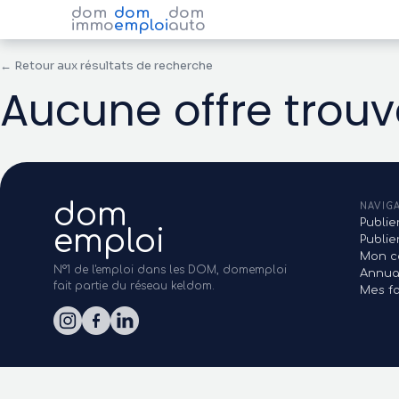
dom
dom
dom
immo
emploi
auto
← Retour aux résultats de recherche
Aucune offre trou
dom
NAVIG
Publie
emploi
Publi
Mon c
N°1 de l'emploi dans les DOM, domemploi
Annua
fait partie du réseau keldom.
Mes fa