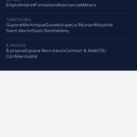
OFFRES
Emploi
Intérim
Formation
Alternance
Métiers
TERRITOIRES
Guyane
Martinique
Guadeloupe
La Réunion
Mayotte
Saint Martin
Saint Barthélémy
À PROPOS
À propos
Espace Recruteurs
Contact & Aide
CGU
Confidentialité