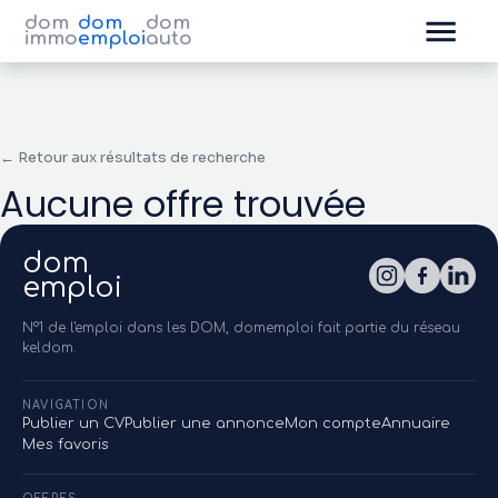
dom
dom
dom
immo
emploi
auto
← Retour aux résultats de recherche
Aucune offre trouvée
dom
emploi
N°1 de l'emploi dans les DOM, domemploi fait partie du réseau
keldom.
NAVIGATION
Publier un CV
Publier une annonce
Mon compte
Annuaire
Mes favoris