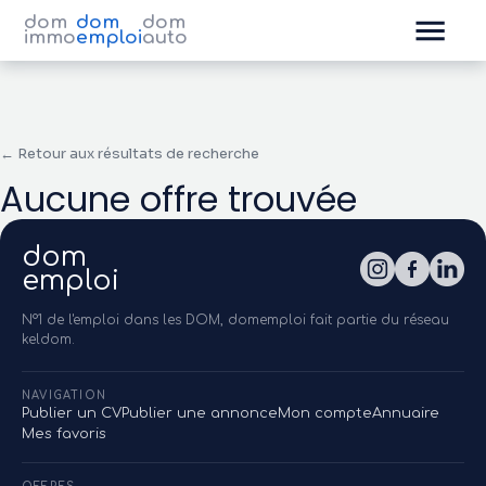
dom
dom
dom
immo
emploi
auto
← Retour aux résultats de recherche
Aucune offre trouvée
dom
emploi
N°1 de l'emploi dans les DOM, domemploi fait partie du réseau
keldom.
NAVIGATION
Publier un CV
Publier une annonce
Mon compte
Annuaire
Mes favoris