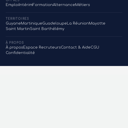
OFFRES
Emploi
Intérim
Formation
Alternance
Métiers
TERRITOIRES
Guyane
Martinique
Guadeloupe
La Réunion
Mayotte
Saint Martin
Saint Barthélémy
À PROPOS
À propos
Espace Recruteurs
Contact & Aide
CGU
Confidentialité