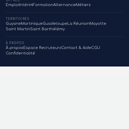
OFFRES
Emploi
Intérim
Formation
Alternance
Métiers
TERRITOIRES
Guyane
Martinique
Guadeloupe
La Réunion
Mayotte
Saint Martin
Saint Barthélémy
À PROPOS
À propos
Espace Recruteurs
Contact & Aide
CGU
Confidentialité