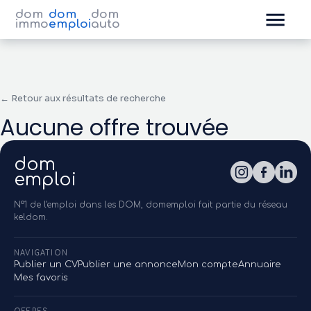
dom
dom
dom
immo
emploi
auto
← Retour aux résultats de recherche
Aucune offre trouvée
dom
emploi
N°1 de l'emploi dans les DOM, domemploi fait partie du réseau
keldom.
NAVIGATION
Publier un CV
Publier une annonce
Mon compte
Annuaire
Mes favoris