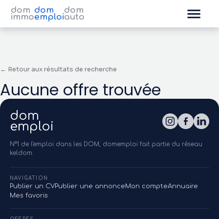
dom
dom
dom
immo
emploi
auto
← Retour aux résultats de recherche
Aucune offre trouvée
dom
emploi
N°1 de l'emploi dans les DOM, domemploi fait partie du réseau
keldom.
NAVIGATION
Publier un CV
Publier une annonce
Mon compte
Annuaire
Mes favoris