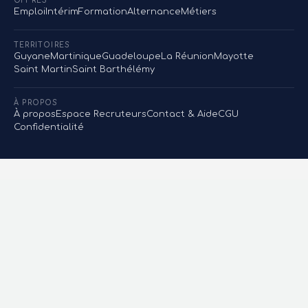
OFFRES
Emploi
Intérim
Formation
Alternance
Métiers
TERRITOIRES
Guyane
Martinique
Guadeloupe
La Réunion
Mayotte
Saint Martin
Saint Barthélémy
À PROPOS
À propos
Espace Recruteurs
Contact & Aide
CGU
Confidentialité