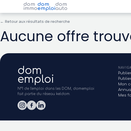
dom
dom
dom
immo
emploi
auto
← Retour aux résultats de recherche
Aucune offre trou
dom
NAVIG
Publie
emploi
Publi
Mon c
N°1 de l'emploi dans les DOM, domemploi
Annua
fait partie du réseau keldom.
Mes fa