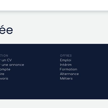
vée
ATION
OFFRES
r un CV
Emploi
er une annonce
Intérim
ompte
Formation
ire
Alternance
voris
Métiers