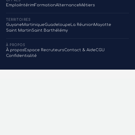
OFFRES
Emploi
Intérim
Formation
Alternance
Métiers
TERRITOIRES
Guyane
Martinique
Guadeloupe
La Réunion
Mayotte
Saint Martin
Saint Barthélémy
À PROPOS
À propos
Espace Recruteurs
Contact & Aide
CGU
Confidentialité