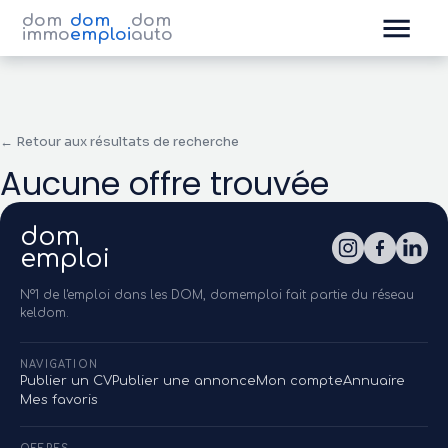
dom
dom
dom
immo
emploi
auto
← Retour aux résultats de recherche
Aucune offre trouvée
dom
emploi
N°1 de l'emploi dans les DOM, domemploi fait partie du réseau
keldom.
NAVIGATION
Publier un CV
Publier une annonce
Mon compte
Annuaire
Mes favoris