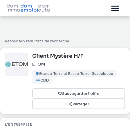
dom
dom
dom
immo
emploi
auto
← Retour aux résultats de recherche
Client Mystère H/F
ETOM
Grande-Terre et Basse-Terre, Guadeloupe
CDD
Sauvegarder l'offre
Partager
L'ENTREPRISE