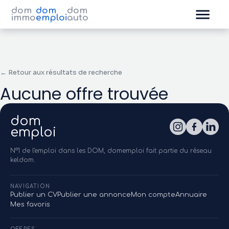
dom
dom
dom
immo
emploi
auto
← Retour aux résultats de recherche
Aucune offre trouvée
dom
emploi
N°1 de l'emploi dans les DOM, domemploi fait partie du réseau
keldom.
NAVIGATION
Publier un CV
Publier une annonce
Mon compte
Annuaire
Mes favoris