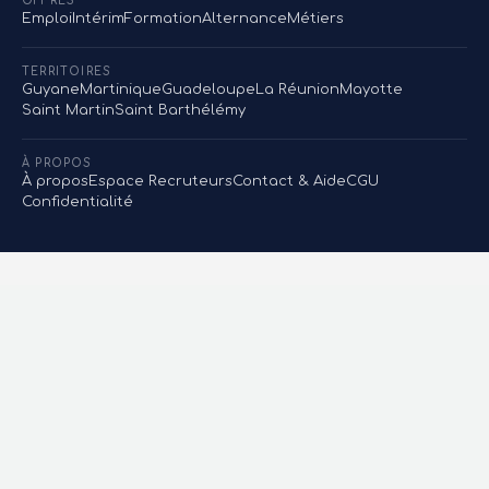
OFFRES
Emploi
Intérim
Formation
Alternance
Métiers
TERRITOIRES
Guyane
Martinique
Guadeloupe
La Réunion
Mayotte
Saint Martin
Saint Barthélémy
À PROPOS
À propos
Espace Recruteurs
Contact & Aide
CGU
Confidentialité