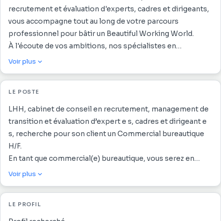
recrutement et évaluation d'experts, cadres et dirigeants,
vous accompagne tout au long de votre parcours
professionnel pour bâtir un Beautiful Working World.
À l'écoute de vos ambitions, nos spécialistes en
recrutement vous conseillent et vous guident afin de vous
Voir plus
épanouir et d'atteindre la prochaine étape de votre
carrière dans un environnement de travail inspirant et
LE POSTE
harmonieux.
LHH, cabinet de conseil en recrutement, management de
transition et évaluation d’expert e s, cadres et dirigeant e
s, recherche pour son client un Commercial bureautique
H/F.
En tant que commercial(e) bureautique, vous serez en
charge de développer et fidéliser un portefeuille clients
Voir plus
B2B en proposant des solutions adaptées en matière
d’équipements et de services bureautiques.
LE PROFIL
Ce poste requiert une forte présence terrain, un excellent
relationnel et une réelle culture du résultat.