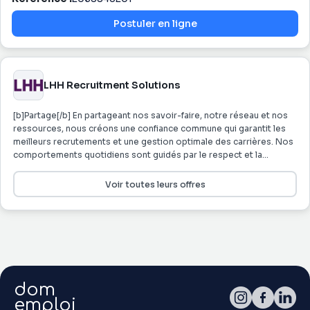
Postuler en ligne
LHH Recruitment Solutions
[b]Partage[/b] En partageant nos savoir-faire, notre réseau et nos
ressources, nous créons une confiance commune qui garantit les
meilleurs recrutements et une gestion optimale des carrières. Nos
comportements quotidiens sont guidés par le respect et la
confiance mutuels. Notre savoir-être s’incarne dans les notions
d’équipe, de confiance et de talent. [b]Client au centre[/b] Notre
Voir toutes leurs offres
excellente connaissance des candidats et entreprises que nous
accompagnons, ainsi que des secteurs d’activités sur lesquels
nous intervenons, nous permet d'assurer à chacun
l'accompagnement le plus pertinent. Nous nous engageons en
développant des partenariats de long terme, avec nos
collaborateurs, nos candidats et nos clients. Notre seul objectif est
de satisfaire nos interlocuteurs au quotidien, avec
dom
professionnalisme, écoute et réactivité. [b]Responsabilité[/b]
Nous favorisons, avec intégrité et transparence, l’épanouissement
emploi