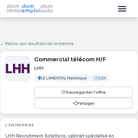
dom
dom
dom
immo
emploi
auto
← Retour aux résultats de recherche
Commercial télécom H/F
LHH
LE LAMENTIN, Martinique
CDI
Sauvegarder l'offre
Partager
L'ENTREPRISE
LHH Recruitment Solutions, cabinet spécialisé en