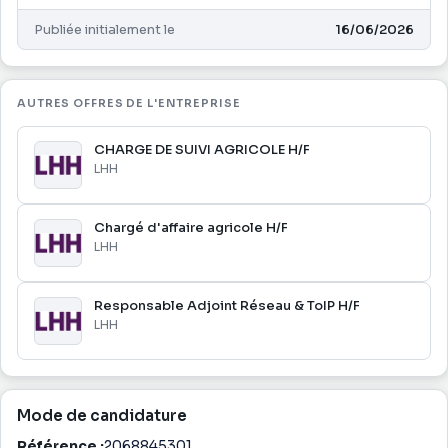
- Analyser le marché et les tendances pour adapter les
stratégies commerciales
Publiée initialement le
16/06/2026
- Utiliser Microsoft Office et d'autres outils informatiques
pour gérer les données clients et les rapports d'activité
- Collaborer avec l'équipe marketing pour optimiser les
AUTRES OFFRES DE L'ENTREPRISE
campagnes de promotion
- Participer à des événements professionnels pour
CHARGE DE SUIVI AGRICOLE H/F
LHH
représenter l'entreprise
Chargé d'affaire agricole H/F
LHH
Responsable Adjoint Réseau & ToIP H/F
LHH
Mode de candidature
Référence :
2068845301