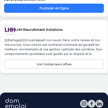
Postuler en ligne
LHH Recruitment Solutions
[b]Partage[/b] En partageant nos savoir-faire, notre réseau et nos
ressources, nous créons une confiance commune qui garantit les
meilleurs recrutements et une gestion optimale des carrières. Nos
comportements quotidiens sont guidés par le respect et la
confiance mutuels. Notre savoir-être s’incarne dans les notions
d’équipe, de confiance et de talent. [b]Client au centre[/b] Notre
Voir toutes leurs offres
excellente connaissance des candidats et entreprises que nous
accompagnons, ainsi que des secteurs d’activités sur lesquels
nous intervenons, nous permet d'assurer à chacun
l'accompagnement le plus pertinent. Nous nous engageons en
développant des partenariats de long terme, avec nos
collaborateurs, nos candidats et nos clients. Notre seul objectif est
de satisfaire nos interlocuteurs au quotidien, avec
dom
professionnalisme, écoute et réactivité. [b]Responsabilité[/b]
Nous favorisons, avec intégrité et transparence, l’épanouissement
emploi