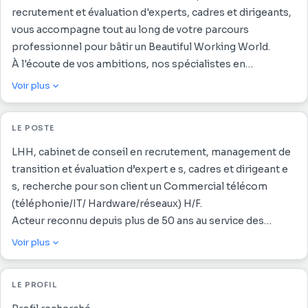
recrutement et évaluation d'experts, cadres et dirigeants,
vous accompagne tout au long de votre parcours
professionnel pour bâtir un Beautiful Working World.
À l'écoute de vos ambitions, nos spécialistes en
recrutement vous conseillent et vous guident afin de vous
Voir plus
épanouir et d'atteindre la prochaine étape de votre
carrière dans un environnement de travail inspirant et
LE POSTE
harmonieux.
LHH, cabinet de conseil en recrutement, management de
transition et évaluation d’expert e s, cadres et dirigeant e
s, recherche pour son client un Commercial télécom
(téléphonie/IT/ Hardware/réseaux) H/F.
Acteur reconnu depuis plus de 50 ans au service des
entreprises des Antilles-Guyane, présents en Martinique,
Voir plus
Guadeloupe, Guyane et Réunion. Ils accompagnent les
clients dans l'équipement et la maintenance de leurs
LE PROFIL
solutions réseaux, de téléphonie IP fixe et de
cybersécurité.