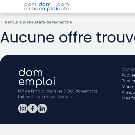
dom
dom
dom
immo
emploi
auto
← Retour aux résultats de recherche
Aucune offre trou
dom
NAVIG
Publie
emploi
Publi
Mon c
N°1 de l'emploi dans les DOM, domemploi
Annua
fait partie du réseau keldom.
Mes fa