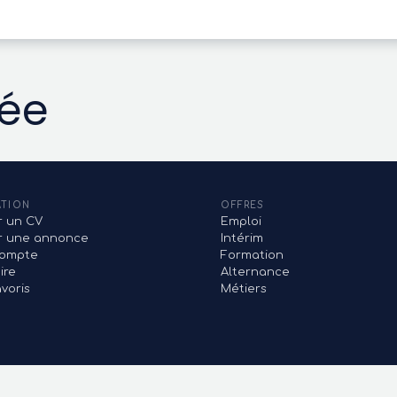
vée
ATION
OFFRES
r un CV
Emploi
er une annonce
Intérim
ompte
Formation
ire
Alternance
voris
Métiers