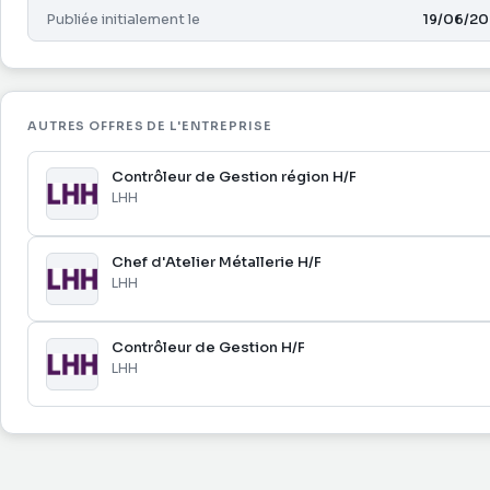
polyvalent vous permettant d’intervenir sur l’ensemble des
Publiée initialement le
19/06/20
Poste en CDI, basé au Tampon (Ile de La Réunion) et à pourv
AUTRES OFFRES DE L'ENTREPRISE
Contrôleur de Gestion région H/F
LHH
Chef d'Atelier Métallerie H/F
LHH
Contrôleur de Gestion H/F
LHH