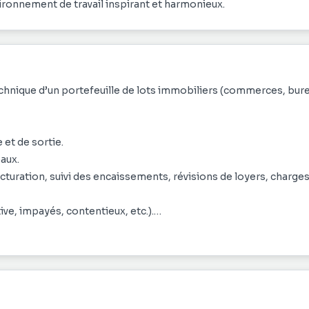
vironnement de travail inspirant et harmonieux.
echnique d’un portefeuille de lots immobiliers (commerces, bur
 et de sortie.
aux.
cturation, suivi des encaissements, révisions de loyers, charge
ive, impayés, contentieux, etc.).
ics et administrateurs de biens.
ratif.