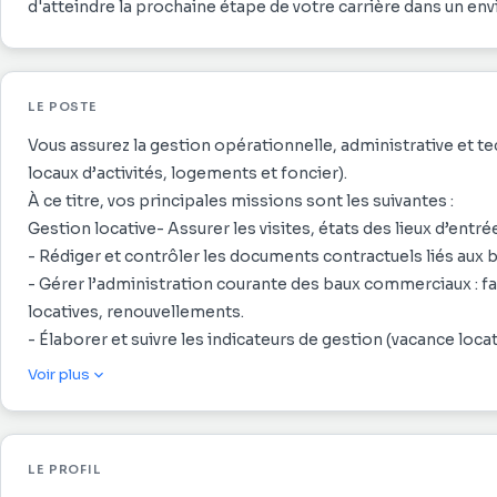
d'atteindre la prochaine étape de votre carrière dans un en
LE POSTE
Vous assurez la gestion opérationnelle, administrative et t
locaux d’activités, logements et foncier).
À ce titre, vos principales missions sont les suivantes :
Gestion locative- Assurer les visites, états des lieux d’entrée
- Rédiger et contrôler les documents contractuels liés aux b
- Gérer l’administration courante des baux commerciaux : fa
locatives, renouvellements.
- Élaborer et suivre les indicateurs de gestion (vacance locat
- Préparer et suivre les budgets de charges locatives.
Voir plus
Gestion des copropriétés- Assurer l’interface avec les synd
- Participer aux assemblées générales de copropriété.
- Veiller à la bonne exécution des décisions votées.
LE PROFIL
- Contrôler les appels de fonds et assurer leur suivi administ