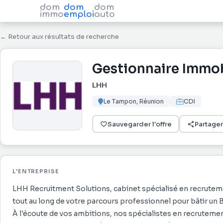
dom
dom
dom
immo
emploi
auto
← Retour aux résultats de recherche
Gestionnaire Immob
LHH
Le Tampon, Réunion
CDI
Sauvegarder l'offre
Partager
L'ENTREPRISE
LHH Recruitment Solutions, cabinet spécialisé en recruteme
tout au long de votre parcours professionnel pour bâtir un 
À l'écoute de vos ambitions, nos spécialistes en recrutemen