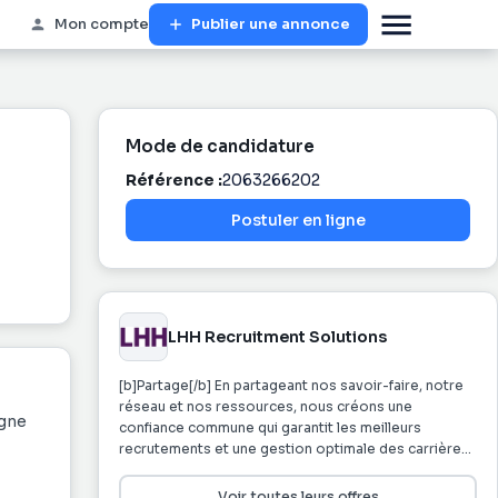
Mon compte
Publier une annonce
Mode de candidature
Référence :
2063266202
Postuler en ligne
LHH Recruitment Solutions
[b]Partage[/b] En partageant nos savoir-faire, notre
réseau et nos ressources, nous créons une
agne
confiance commune qui garantit les meilleurs
recrutements et une gestion optimale des carrières.
Nos comportements quotidiens sont guidés par le
respect et la confiance mutuels. Notre savoir-être
Voir toutes leurs offres