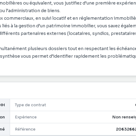
mpayés et des procédures contentieuses.
ilières ou équivalent, vous justifiez d’une première expérie
x actions juridiques.
ou l’administration de biens.
visions et créances.
 commerciaux, en suivi locatif et en réglementation immobiliè
 maintenance, d’entretien et d’assurance du patrimoine.
ers liés à la gestion d’un patrimoine immobilier, vous savez égale
différents partenaires externes (locataires, syndics, prestataire
 prévention.
ataires concernés.
imultanément plusieurs dossiers tout en respectant les échéanc
patrimoine immobilier.
e synthèse vous permet d’identifier rapidement les problématiq
estataires et services internes, vous garantissez la qualité de ge
Direction.
relation de confiance avec vos interlocuteurs et faire preuve de
ictuelles.
re aisance dans la communication constituent de véritables atou
ites preuve de professionnalisme, de persévérance et d’engage
HH
Type de contrat
 notamment Excel, et savez produire des reportings fiables et
on
Expérience
Non rensei
gné
Référence
2063266
t d’un patrimoine immobilier diversifié et occuper un poste