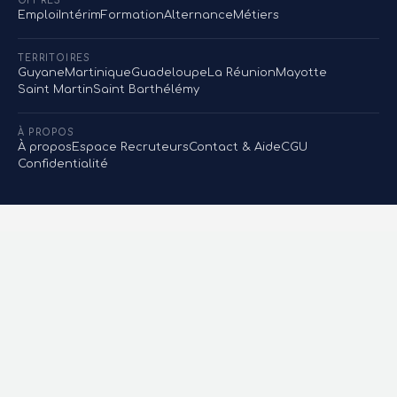
OFFRES
Emploi
Intérim
Formation
Alternance
Métiers
TERRITOIRES
Guyane
Martinique
Guadeloupe
La Réunion
Mayotte
Saint Martin
Saint Barthélémy
À PROPOS
À propos
Espace Recruteurs
Contact & Aide
CGU
Confidentialité