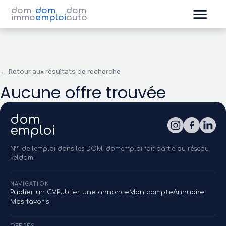
dom
dom
dom
immo
emploi
auto
← Retour aux résultats de recherche
Aucune offre trouvée
dom
emploi
N°1 de l'emploi dans les DOM, domemploi fait partie du réseau
keldom.
NAVIGATION
Publier un CV
Publier une annonce
Mon compte
Annuaire
Mes favoris