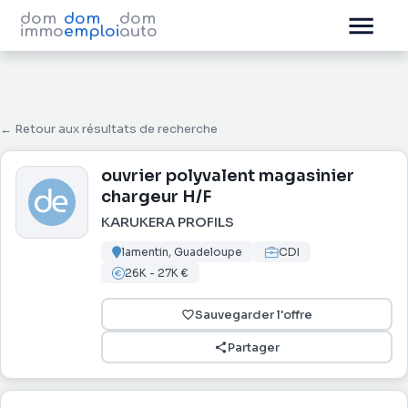
dom
dom
dom
immo
emploi
auto
← Retour aux résultats de recherche
ouvrier polyvalent magasinier
chargeur H/F
KARUKERA PROFILS
lamentin, Guadeloupe
CDI
26K - 27K €
Sauvegarder l'offre
Partager