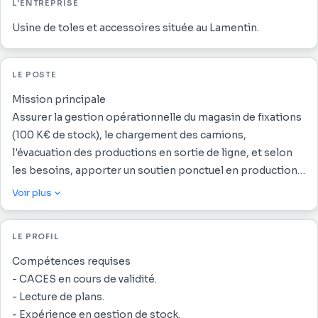
L'ENTREPRISE
Usine de toles et accessoires située au Lamentin.
LE POSTE
Mission principale
Assurer la gestion opérationnelle du magasin de fixations
(100 K€ de stock), le chargement des camions,
l'évacuation des productions en sortie de ligne, et selon
les besoins, apporter un soutien ponctuel en production
(profileuse, pliage,..)
Voir plus
Activités principales
1. Gestion du magasin de fixations
LE PROFIL
- Réception et contrôle des marchandises : vérification
des quantités, conformité et qualités des marchandises
Compétences requises
reçues. Remonter tout écart pour réclamation.
- CACES en cours de validité.
- Rangement des articles reçus dans le magasin de
- Lecture de plans.
fixations.
- Expérience en gestion de stock.