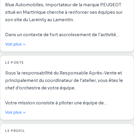
Blue Automobiles, importateur de la marque PEUGEOT
situé en Martinique cherche à renforcer ses équipes sur
son site du Lareinty au Lamentin.
Dans un contexte de fort accroissement de l'activité
entretien et réparation des véhicules, nous recrutons
Voir plus
un(e) Chef d'équipe en atelier en CDI.
LE POSTE
Sous la responsabilité du Responsable Après-Vente et
principalement du coordinateur de l'atelier, vous êtes le
chef d'orchestre de votre équipe.
Votre mission consiste à piloter une équipe de
mécaniciens pour garantir une qualité de service
Voir plus
irréprochable tout en optimisant la productivité.
LE PROFIL
Vos principales responsabilités :