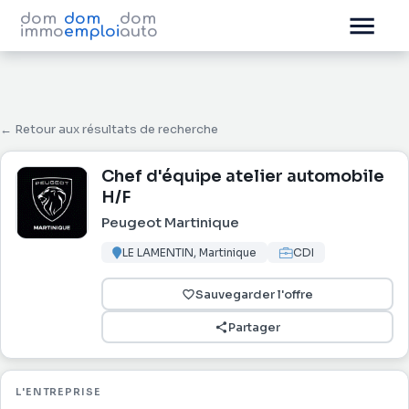
dom
dom
dom
immo
emploi
auto
← Retour aux résultats de recherche
Chef d'équipe atelier automobile
H/F
Peugeot Martinique
LE LAMENTIN, Martinique
CDI
Sauvegarder l'offre
Partager
L'ENTREPRISE