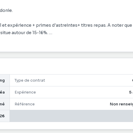
donie.
 et expérience + primes d'astreintes+ titres repas. A noter que 
 situe autour de 15-16%.
le, d'un mois d'hébergement à hôtel et d'un mois de location de v
l'entreprise.
ing
Type de contrat
éa
Expérience
5
gné
Référence
Non rensei
26