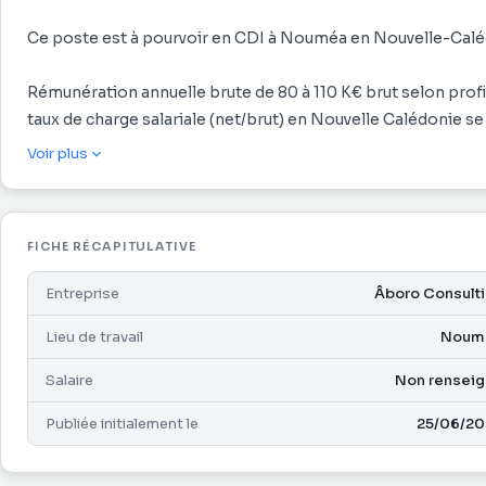
Ce poste est à pourvoir en CDI à Nouméa en Nouvelle-Calé
Rémunération annuelle brute de 80 à 110 K€ brut selon profil
taux de charge salariale (net/brut) en Nouvelle Calédonie se
Voir plus
Prise en charge du billet d'avion pour le salarié et sa famil
à l'arrivée, et d'une prime d'installation selon conditions de 
FICHE RÉCAPITULATIVE
Entreprise
Âboro Consult
Lieu de travail
Noum
Salaire
Non rensei
Publiée initialement le
25/06/20