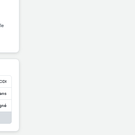
le
oiture
CDI
 ans
gné