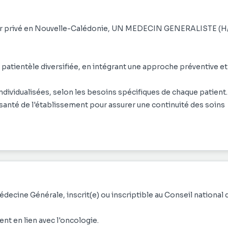
ier privé en Nouvelle-Calédonie, UN MEDECIN GENERALISTE (H
patientèle diversifiée, en intégrant une approche préventive et
ndividualisées, selon les besoins spécifiques de chaque patient.
 santé de l'établissement pour assurer une continuité des soins
ssiers médicaux, pour faciliter les soins futurs et répondre aux
plications claires et aider à la prise de décision éclairée.
spectueuse et bienveillante, quelles que soient les circonstan
récents, les innovations thérapeutiques et les meilleures prat
édecine Générale, inscrit(e) ou inscriptible au Conseil national 
ités de développement professionnel continu.
nt en lien avec l'oncologie.