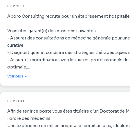
LE POSTE
Âboro Consulting recrute pour un établissement hospital
Vous êtes garant(e) des missions suivantes :
- Assurer des consultations de médecine générale pour une 
curative.
- Diagnostiquer et conduire des stratégies thérapeutiques i
- Assurer la coordination avec les autres professionnels de
optimale.
- Assurer le suivi des patients, y compris le maintien des do
Voir plus
exigences légales et de l'organisation.
- Engager un dialogue ouvert avec les patients, fournir des ex
- Faire preuve d'empathie et maintenir une communication re
LE PROFIL
- Restez actualisé concernant les développements médicaux 
de la profession.
Afin de tenir ce poste vous êtes titulaire d'un Doctorat de M
- Participer activement aux réunions internes et aux activ
l'ordre des médecins.
Une expérience en milieu hospitalier serait un plus, idéaleme