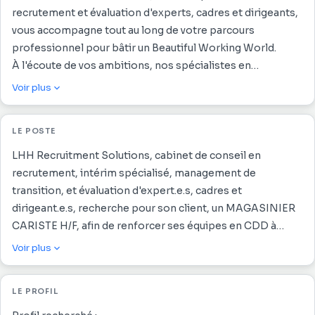
recrutement et évaluation d'experts, cadres et dirigeants,
vous accompagne tout au long de votre parcours
professionnel pour bâtir un Beautiful Working World.
À l'écoute de vos ambitions, nos spécialistes en
recrutement vous conseillent et vous guident afin de vous
Voir plus
épanouir et d'atteindre la prochaine étape de votre
carrière dans un environnement de travail inspirant et
LE POSTE
harmonieux.
LHH Recruitment Solutions, cabinet de conseil en
recrutement, intérim spécialisé, management de
transition, et évaluation d'expert.e.s, cadres et
dirigeant.e.s, recherche pour son client, un MAGASINIER
CARISTE H/F, afin de renforcer ses équipes en CDD à
Cayenne.
Voir plus
Rattaché au Directeur, vos missions seront les suivantes :
Appliquer les procédures de fonctionnement interne
LE PROFIL
Dépoter les containers et participer aux contrôles de
réception