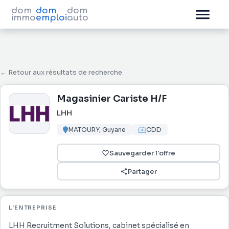
dom
dom
dom
immo
emploi
auto
← Retour aux résultats de recherche
Magasinier Cariste H/F
LHH
MATOURY, Guyane
CDD
Sauvegarder l'offre
Partager
L'ENTREPRISE
LHH Recruitment Solutions, cabinet spécialisé en