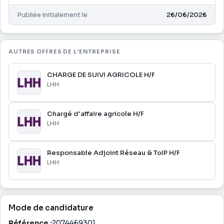
Type de contrat : CDD
Rémunération : à définir selon l'expérience
Publiée initialement le
26/06/2026
AUTRES OFFRES DE L'ENTREPRISE
CHARGE DE SUIVI AGRICOLE H/F
LHH
Chargé d'affaire agricole H/F
LHH
Responsable Adjoint Réseau & ToIP H/F
LHH
Mode de candidature
Référence :
2074469301