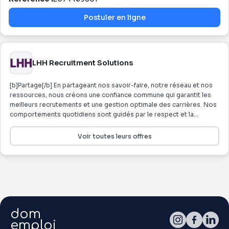
Postuler en ligne
LHH Recruitment Solutions
[b]Partage[/b] En partageant nos savoir-faire, notre réseau et nos
ressources, nous créons une confiance commune qui garantit les
meilleurs recrutements et une gestion optimale des carrières. Nos
comportements quotidiens sont guidés par le respect et la
confiance mutuels. Notre savoir-être s’incarne dans les notions
d’équipe, de confiance et de talent. [b]Client au centre[/b] Notre
Voir toutes leurs offres
excellente connaissance des candidats et entreprises que nous
accompagnons, ainsi que des secteurs d’activités sur lesquels
nous intervenons, nous permet d'assurer à chacun
l'accompagnement le plus pertinent. Nous nous engageons en
développant des partenariats de long terme, avec nos
collaborateurs, nos candidats et nos clients. Notre seul objectif est
de satisfaire nos interlocuteurs au quotidien, avec
dom
professionnalisme, écoute et réactivité. [b]Responsabilité[/b]
Nous favorisons, avec intégrité et transparence, l’épanouissement
emploi