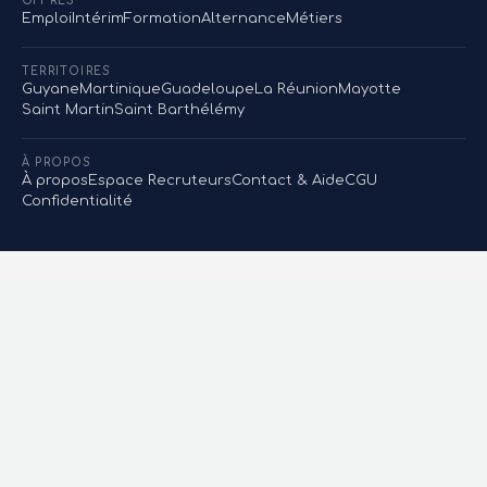
OFFRES
Emploi
Intérim
Formation
Alternance
Métiers
TERRITOIRES
Guyane
Martinique
Guadeloupe
La Réunion
Mayotte
Saint Martin
Saint Barthélémy
À PROPOS
À propos
Espace Recruteurs
Contact & Aide
CGU
Confidentialité