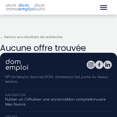
dom
dom
dom
immo
emploi
auto
← Retour aux résultats de recherche
Aucune offre trouvée
dom
emploi
N°1 de l'emploi dans les DOM, domemploi fait partie du réseau
keldom.
NAVIGATION
Publier un CV
Publier une annonce
Mon compte
Annuaire
Mes favoris