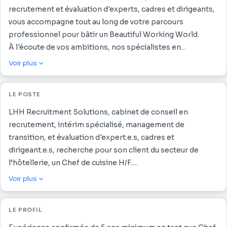
recrutement et évaluation d'experts, cadres et dirigeants,
vous accompagne tout au long de votre parcours
professionnel pour bâtir un Beautiful Working World.
À l'écoute de vos ambitions, nos spécialistes en
recrutement vous conseillent et vous guident afin de vous
Voir plus
épanouir et d'atteindre la prochaine étape de votre
carrière dans un environnement de travail inspirant et
LE POSTE
harmonieux.
LHH Recruitment Solutions, cabinet de conseil en
recrutement, intérim spécialisé, management de
transition, et évaluation d'expert.e.s, cadres et
dirigeant.e.s, recherche pour son client du secteur de
l’hôtellerie, un Chef de cuisine H/F.
Vous serez pré curseur d'une nouvelle dynamique au sein
Voir plus
du service restauration de l'établissement en étant force
de proposition en partant de la disposition du restaurant à
LE PROFIL
la proposition de nouvelles recettes.
Rattaché à la Direction, vous serez garant de la qualité de