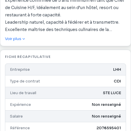
Expérience confirmée de 5 ans minimum en tant que Chef
l’offre de restauration et du bon fonctionnement de la
de Cuisine H/F, idéalement au sein d’un hôtel, resort ou
cuisine.
restaurant à forte capacité.
À ce titre, vos missions principales seront :- Élaborer une
Leadership naturel, capacité à fédérer et à transmettre.
carte attractive en lien avec l’identité de l’établissement
Excellente maîtrise des techniques culinaires de la
- Manager, former et accompagner l’équipe cuisine
gastronomie locale et française et sens aigu de la qualité.
Voir plus
- Gérer les achats, les stocks et optimiser les coûts
Organisation, rigueur et créativité.?
matière
FICHE RÉCAPITULATIVE
- Veiller au respect strict des normes d’hygiène et de
sécurité
Entreprise
LHH
- Participer à l’amélioration continue de l’expérience
client
Type de contrat
CDI
- Contribuer au développement de la notoriété culinaire
Lieu de travail
STE LUCE
du site
Expérience
Non renseigné
Salaire
Non renseigné
Référence
2076595401