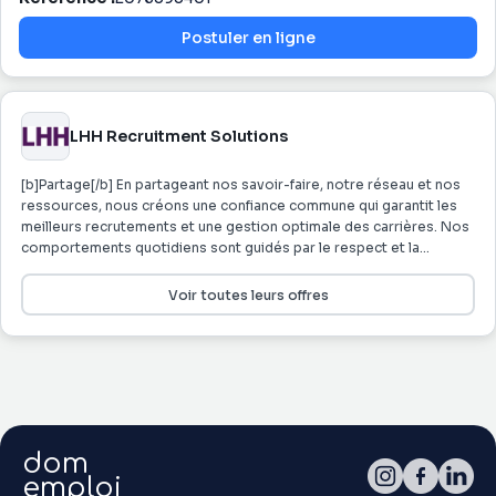
Postuler en ligne
LHH Recruitment Solutions
[b]Partage[/b] En partageant nos savoir-faire, notre réseau et nos
ressources, nous créons une confiance commune qui garantit les
meilleurs recrutements et une gestion optimale des carrières. Nos
comportements quotidiens sont guidés par le respect et la
confiance mutuels. Notre savoir-être s’incarne dans les notions
d’équipe, de confiance et de talent. [b]Client au centre[/b] Notre
Voir toutes leurs offres
excellente connaissance des candidats et entreprises que nous
accompagnons, ainsi que des secteurs d’activités sur lesquels
nous intervenons, nous permet d'assurer à chacun
l'accompagnement le plus pertinent. Nous nous engageons en
développant des partenariats de long terme, avec nos
collaborateurs, nos candidats et nos clients. Notre seul objectif est
de satisfaire nos interlocuteurs au quotidien, avec
dom
professionnalisme, écoute et réactivité. [b]Responsabilité[/b]
Nous favorisons, avec intégrité et transparence, l’épanouissement
emploi