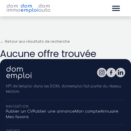
dom
dom
dom
immo
emploi
auto
← Retour aux résultats de recherche
Aucune offre trouvée
dom
emploi
N°1 de l'emploi dans les DOM, domemploi fait partie du réseau
keldom.
NAVIGATION
Publier un CV
Publier une annonce
Mon compte
Annuaire
Mes favoris