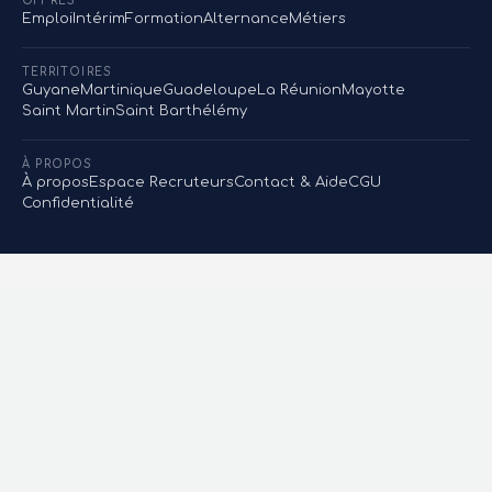
OFFRES
Emploi
Intérim
Formation
Alternance
Métiers
TERRITOIRES
Guyane
Martinique
Guadeloupe
La Réunion
Mayotte
Saint Martin
Saint Barthélémy
À PROPOS
À propos
Espace Recruteurs
Contact & Aide
CGU
Confidentialité