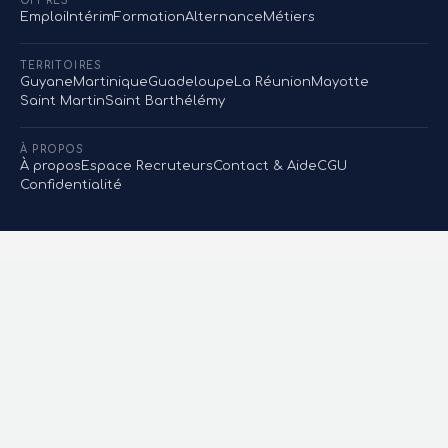
OFFRES
Emploi
Intérim
Formation
Alternance
Métiers
TERRITOIRES
Guyane
Martinique
Guadeloupe
La Réunion
Mayotte
Saint Martin
Saint Barthélémy
À PROPOS
À propos
Espace Recruteurs
Contact & Aide
CGU
Confidentialité