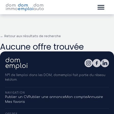
dom
dom
dom
immo
emploi
auto
← Retour aux résultats de recherche
Aucune offre trouvée
dom
emploi
N°1 de l'emploi dans les DOM, domemploi fait partie du réseau
keldom.
NAVIGATION
Publier un CV
Publier une annonce
Mon compte
Annuaire
Mes favoris