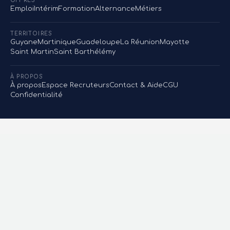
OFFRES
Emploi
Intérim
Formation
Alternance
Métiers
TERRITOIRES
Guyane
Martinique
Guadeloupe
La Réunion
Mayotte
Saint Martin
Saint Barthélémy
À PROPOS
À propos
Espace Recruteurs
Contact & Aide
CGU
Confidentialité