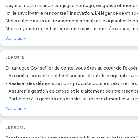
Guyane, notre maison conjugue héritage, exigence et modern
Ici, le savoir-faire rencontre l'innovation. L'élégance se vit 
Nous cultivons un environnement stimulant, exigeant et bienv
Nous rejoindre, c'est intégrer une maison emblématique, ancr
Voir plus
Nous offrons :
-Une intégration structurée et réussie grâce à une formation
LE POSTE
-Un cadre de travail stimulant, au cœur d'un univers premium
-De réelles perspectives d'évolution au sein du groupe
En tant que Conseiller de Vente, vous êtes au cœur de l'expér
-Des opportunités de mobilité interne
- Accueillir, conseiller et fidéliser une clientèle exigeante su
-Une formation continue pour développer vos compétences 
- Réaliser des démonstrations produits pour en valoriser la qu
-Une possibilité de passage en CDI selon profil et perform
- Assurer la gestion de caisse et le traitement des transactio
-Des journées de cohésion pour renforcer l'esprit
- Participer à la gestion des stocks, au réassortiment et à la
- Collaborer activement avec l'équipe pour atteindre et dépas
Voir plus
- Garantir un service après-vente irréprochable.
LE PROFIL
Ce que nous vous offrons :
- Une intégration réussie grâce à une formation adaptée.