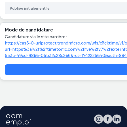
Publiée initialement le
Mode de candidature
Candidature via le site carrière :
https://cas5-0-urlprotect.trendmicro.com/wis/clicktime/v1/
url=https%3a%2f%2ftimetonic.com%2flive%2fv7%2fexte
553c-49cd-9866-05b32c28c266&rct=1742225640&auth=884
dom
emploi