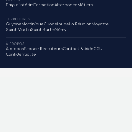
OFFRES
Emploi
Intérim
Formation
Alternance
Métiers
TERRITOIRES
Guyane
Martinique
Guadeloupe
La Réunion
Mayotte
Saint Martin
Saint Barthélémy
À PROPOS
À propos
Espace Recruteurs
Contact & Aide
CGU
Confidentialité