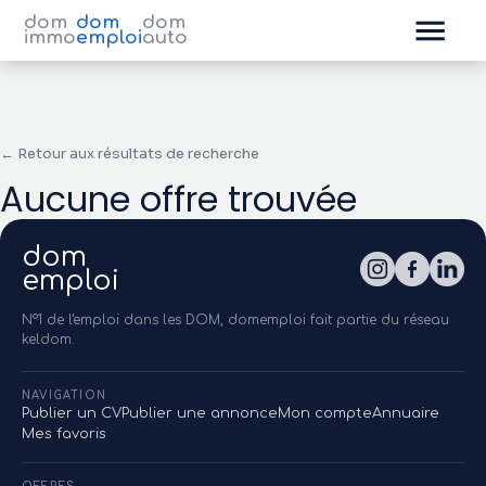
dom
dom
dom
immo
emploi
auto
← Retour aux résultats de recherche
Aucune offre trouvée
dom
emploi
N°1 de l'emploi dans les DOM, domemploi fait partie du réseau
keldom.
NAVIGATION
Publier un CV
Publier une annonce
Mon compte
Annuaire
Mes favoris