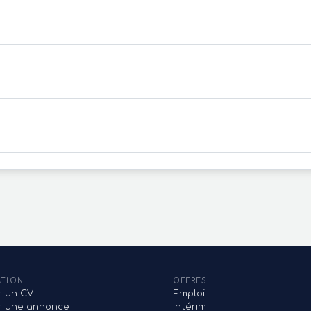
ATION
OFFRES
r un CV
Emploi
er une annonce
Intérim