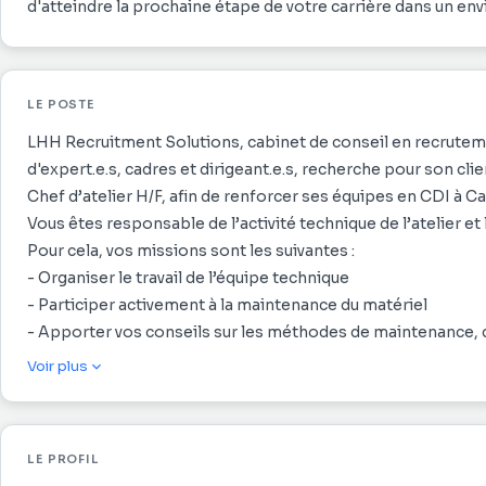
d'atteindre la prochaine étape de votre carrière dans un en
LE POSTE
LHH Recruitment Solutions, cabinet de conseil en recruteme
d'expert.e.s, cadres et dirigeant.e.s, recherche pour son cli
Chef d’atelier H/F, afin de renforcer ses équipes en CDI à C
Vous êtes responsable de l’activité technique de l’atelier et l
Pour cela, vos missions sont les suivantes :
- Organiser le travail de l’équipe technique
- Participer activement à la maintenance du matériel
- Apporter vos conseils sur les méthodes de maintenance, d’
- Veiller au respect de la politique de sécurité des biens et 
Voir plus
- Piloter le stock de pièces détachées et les dépenses ass
- Procéder à des contrôles aux différents stades d'interven
- Pointer sur l’ordre de réparation les travaux effectués
LE PROFIL
- Réaliser les mises à jour et classement de la documentati