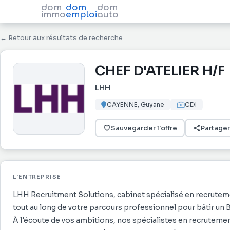
dom
dom
dom
immo
emploi
auto
← Retour aux résultats de recherche
CHEF D'ATELIER H/F
LHH
CAYENNE, Guyane
CDI
Sauvegarder l'offre
Partager
L'ENTREPRISE
LHH Recruitment Solutions, cabinet spécialisé en recruteme
tout au long de votre parcours professionnel pour bâtir un 
À l'écoute de vos ambitions, nos spécialistes en recrutemen