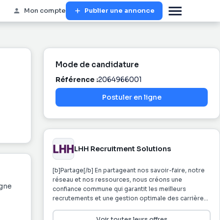
Mon compte
Publier une annonce
Mode de candidature
Référence :
2064966001
Postuler en ligne
LHH Recruitment Solutions
[b]Partage[/b] En partageant nos savoir-faire, notre
réseau et nos ressources, nous créons une
agne
confiance commune qui garantit les meilleurs
recrutements et une gestion optimale des carrières.
Nos comportements quotidiens sont guidés par le
respect et la confiance mutuels. Notre savoir-être
Voir toutes leurs offres