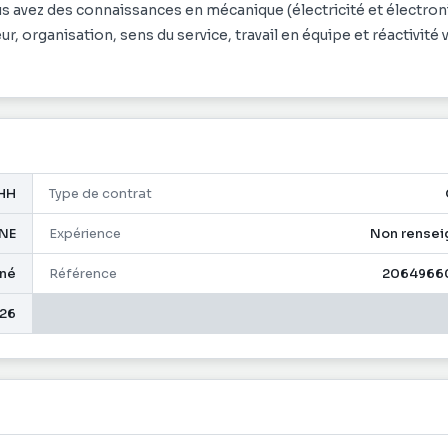
 vigueur dans l’entreprise
s avez des connaissances en mécanique (électricité et électron
type Technique, vous avez des connaissances en mécanique
r, organisation, sens du service, travail en équipe et réactivité 
é(e) par votre métier, rigueur, organisation, sens du service, tra
ncadré une équipe.
obalement en maintenance de véhicules
ance ou expérience d’au moins 1 an
HH
Type de contrat
NE
Expérience
Non rensei
gné
Référence
2064966
26