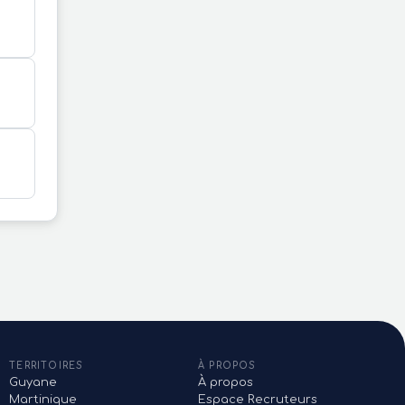
TERRITOIRES
À PROPOS
Guyane
À propos
Martinique
Espace Recruteurs