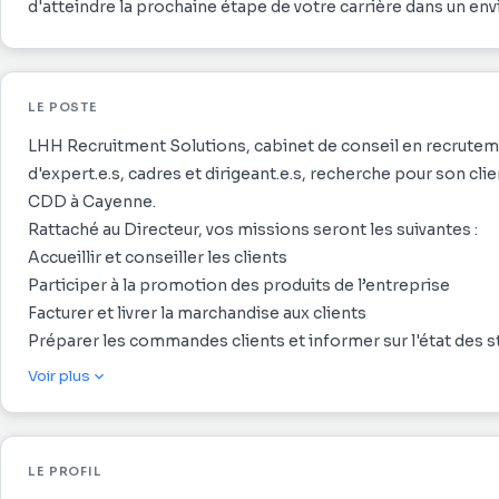
d'atteindre la prochaine étape de votre carrière dans un en
LE POSTE
LHH Recruitment Solutions, cabinet de conseil en recruteme
d'expert.e.s, cadres et dirigeant.e.s, recherche pour son 
CDD à Cayenne.
Rattaché au Directeur, vos missions seront les suivantes :
Accueillir et conseiller les clients
Participer à la promotion des produits de l’entreprise
Facturer et livrer la marchandise aux clients
Préparer les commandes clients et informer sur l'état des 
S’assurer de l’adéquation entre la facturation et la livraison
Voir plus
Devenir le lien entre le client et le responsable commercial
Réapprovisionner et ranger les rayons
Réaliser les inventaires
LE PROFIL
Profil recherché :