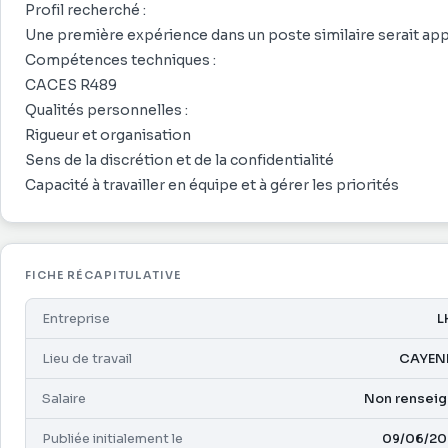
Une première expérience dans un poste similaire serait app
Profil recherché :
Compétences techniques :
Une première expérience dans un poste similaire serait app
CACES R489
Compétences techniques :
Qualités personnelles :
CACES R489
Rigueur et organisation
Qualités personnelles :
Sens de la discrétion et de la confidentialité
Rigueur et organisation
Capacité à travailler en équipe et à gérer les priorités
Sens de la discrétion et de la confidentialité
Type de contrat : CDD
Capacité à travailler en équipe et à gérer les priorités
Rémunération : à définir selon l'expérience
FICHE RÉCAPITULATIVE
Entreprise
L
Lieu de travail
CAYEN
Salaire
Non rensei
Publiée initialement le
09/06/20