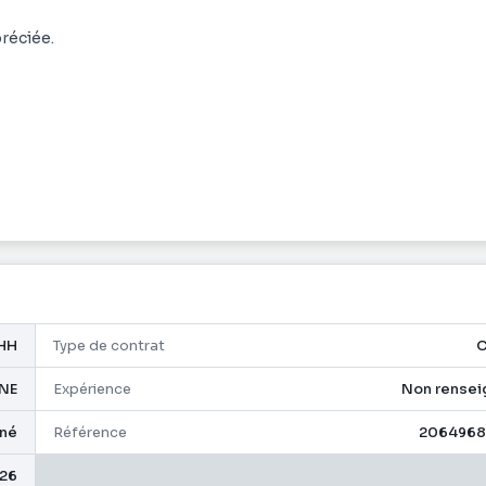
réciée.
réciée.
HH
Type de contrat
NE
Expérience
Non rensei
gné
Référence
2064968
26