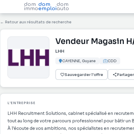
dom
dom
dom
immo
emploi
auto
← Retour aux résultats de recherche
Vendeur Magasin H
LHH
CAYENNE, Guyane
CDD
Sauvegarder l'offre
Partager
L'ENTREPRISE
LHH Recruitment Solutions, cabinet spécialisé en recruteme
tout au long de votre parcours professionnel pour bâtir un 
À l'écoute de vos ambitions, nos spécialistes en recrutemen