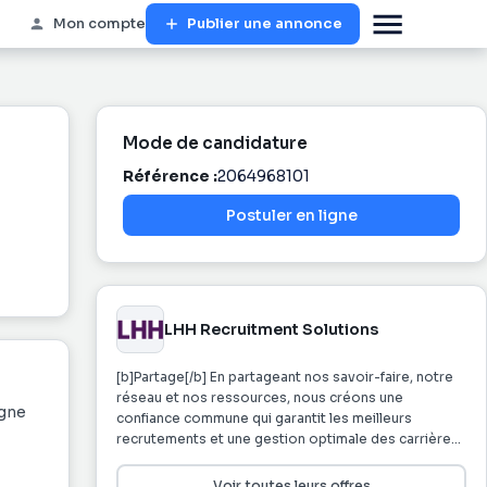
Mon compte
Publier une annonce
Mode de candidature
Référence :
2064968101
Postuler en ligne
LHH Recruitment Solutions
[b]Partage[/b] En partageant nos savoir-faire, notre
réseau et nos ressources, nous créons une
agne
confiance commune qui garantit les meilleurs
recrutements et une gestion optimale des carrières.
Nos comportements quotidiens sont guidés par le
respect et la confiance mutuels. Notre savoir-être
Voir toutes leurs offres