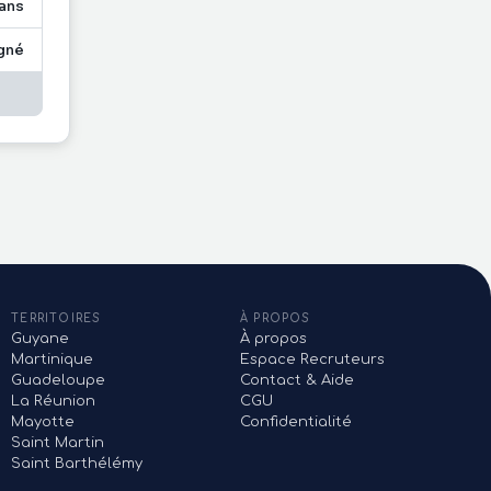
 ans
gné
TERRITOIRES
À PROPOS
Guyane
À propos
Martinique
Espace Recruteurs
Guadeloupe
Contact & Aide
La Réunion
CGU
Mayotte
Confidentialité
Saint Martin
Saint Barthélémy