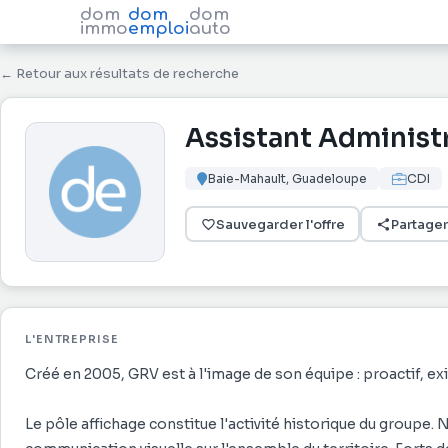
dom
dom
dom
immo
emploi
auto
← Retour aux résultats de recherche
Assistant Administ
Baie-Mahault, Guadeloupe
CDI
Sauvegarder l'offre
Partager
L'ENTREPRISE
Créé en 2005, GRV est à l'image de son équipe : proactif, exi
Le pôle affichage constitue l'activité historique du groupe.