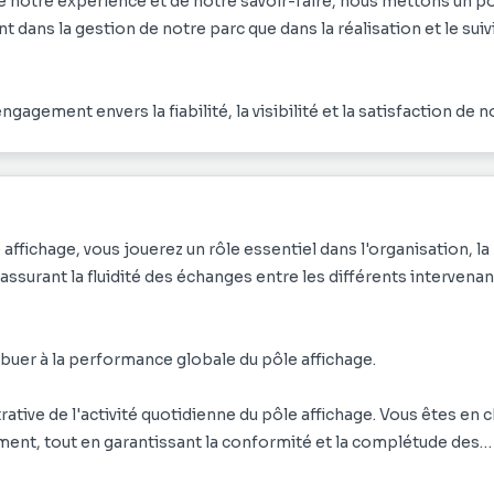
de notre expérience et de notre savoir-faire, nous mettons un p
t dans la gestion de notre parc que dans la réalisation et le suiv
gagement envers la fiabilité, la visibilité et la satisfaction de n
affichage, vous jouerez un rôle essentiel dans l'organisation, la
n assurant la fluidité des échanges entre les différents intervena
ribuer à la performance globale du pôle affichage.
rative de l'activité quotidienne du pôle affichage. Vous êtes en 
ement, tout en garantissant la conformité et la complétude des
ion, vous assurez la création et la gestion des documents