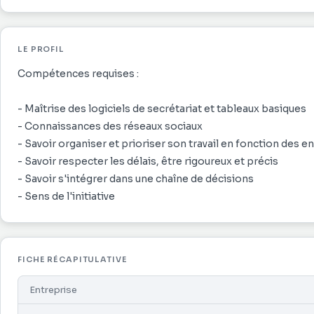
administratifs liés à l'exploitation du parc de panneaux (co
constitution, le suivi et la transmission des dossiers de baux 
Vous suivez également les impressions pour les panneaux. En
LE PROFIL
coordination fluide avec les clients. Enfin, vous veillez au
en garantissant la fiabilité des factures, devis et commissio
Compétences requises :
performance administrative du service.
- Maîtrise des logiciels de secrétariat et tableaux basiques
- Connaissances des réseaux sociaux
- Savoir organiser et prioriser son travail en fonction des e
- Savoir respecter les délais, être rigoureux et précis
- Savoir s'intégrer dans une chaîne de décisions
- Sens de l'initiative
FICHE RÉCAPITULATIVE
Entreprise