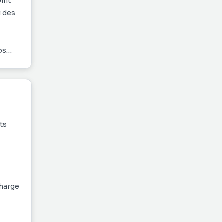
oint
i des
os
nts
charge