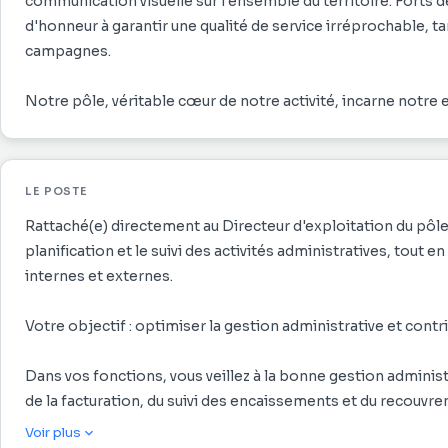
communication visuelle sur l'ensemble du territoire. Forts 
d'honneur à garantir une qualité de service irréprochable, tan
campagnes.
Notre pôle, véritable cœur de notre activité, incarne notre en
clients.
LE POSTE
Rattaché(e) directement au Directeur d'exploitation du pôle 
planification et le suivi des activités administratives, tout e
internes et externes.
Votre objectif : optimiser la gestion administrative et cont
Dans vos fonctions, vous veillez à la bonne gestion administ
de la facturation, du suivi des encaissements et du recouvr
dossiers clients. En lien direct avec la direction d'exploitat
Voir plus