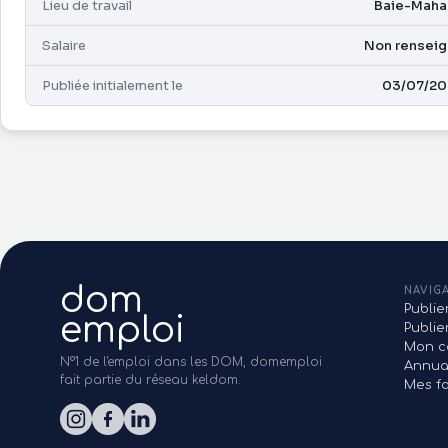
Lieu de travail
Baie-Maha
Salaire
Non rensei
Publiée initialement le
03/07/20
dom
NAVIG
Publie
emploi
Publi
Mon c
N°1 de l'emploi dans les DOM, domemploi
Annua
fait partie du réseau keldom.
Mes fa