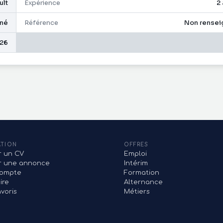
ult
Expérience
2
gné
Référence
Non rensei
26
ATION
OFFRES
r un CV
Emploi
er une annonce
Intérim
ompte
Formation
ire
Alternance
voris
Métiers