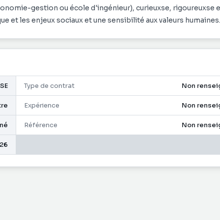
nomie-gestion ou école d'ingénieur), curieuxse, rigoureuxse e
investie, avec une vraie appétence pour le monde économique et les enjeux sociaux et une sensibilité aux valeurs humaines
ISE
Type de contrat
Non rensei
tre
Expérience
Non rensei
gné
Référence
Non rensei
26