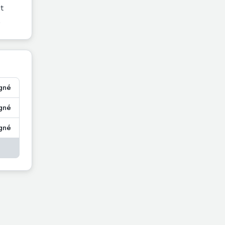
t
.
gné
gné
gné