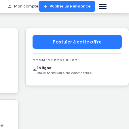
Mon compte
Publier une annonce
Postuler à cette offre
COMMENT POSTULER ?
En ligne
💻
Via le formulaire de candidature
et