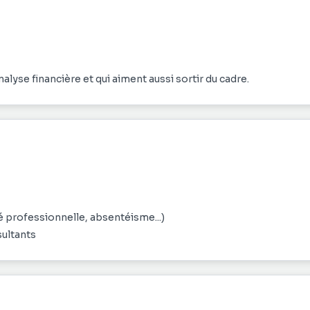
Un stage pour celles et ceux qui veulent donner du sens à l'analyse financière et qui aiment aussi sortir du cadre.
té professionnelle, absentéisme...)
sultants