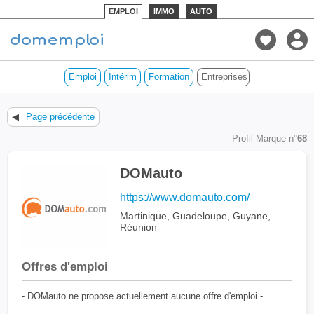
EMPLOI
IMMO
AUTO
Emploi
Intérim
Formation
Entreprises des DOM
◀
Page précédente
Profil Marque n°
68
DOMauto
https://www.domauto.com/
Martinique, Guadeloupe, Guyane,
Réunion
Offres d'emploi
- DOMauto ne propose actuellement aucune offre d'emploi -