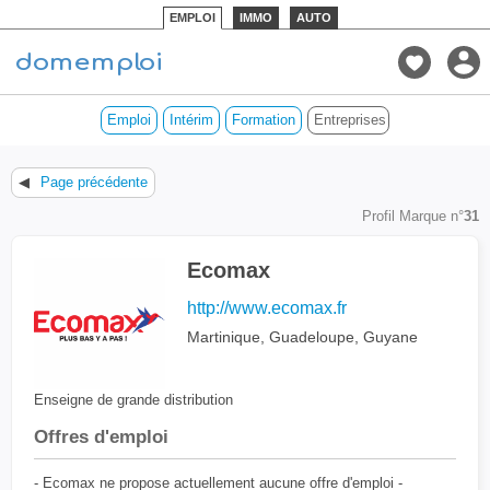
EMPLOI
IMMO
AUTO
Emploi
Intérim
Formation
Entreprises des DOM
◀
Page précédente
Profil Marque n°
31
Ecomax
http://www.ecomax.fr
Martinique, Guadeloupe, Guyane
Enseigne de grande distribution
Offres d'emploi
- Ecomax ne propose actuellement aucune offre d'emploi -